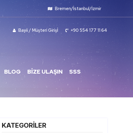
Bremen/İstanbul/İzmir
Bayii / Müşteri Girişİ
+90 554 177 11 64
BLOG
BIZE ULAŞIN
SSS
KATEGORİLER