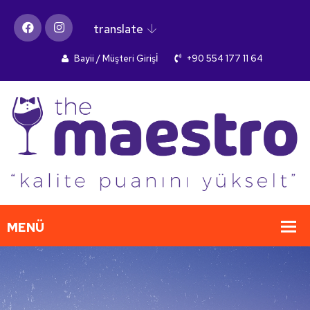
translate
Bayii / Müşteri Girişİ
+90 554 177 11 64