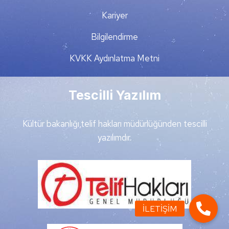
Kariyer
Bilgilendirme
KVKK Aydınlatma Metni
Tescilli Yazılım
Kültür bakanlığı,telif hakları müdürlüğünden tescilli
yazılımdır.