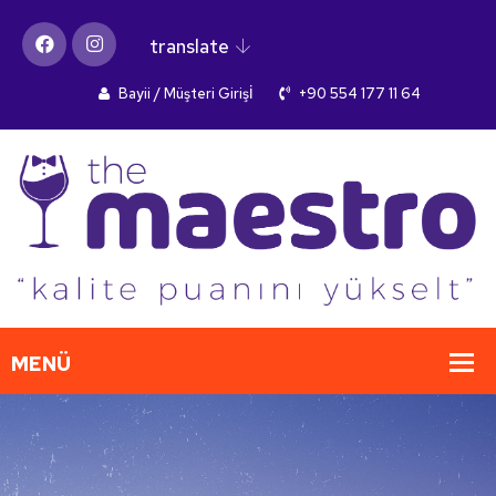
translate
Bayii / Müşteri Girişİ
+90 554 177 11 64