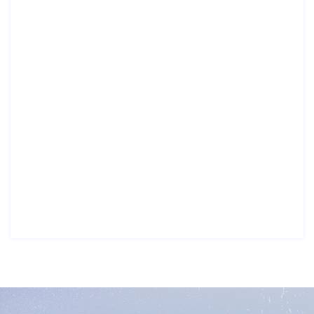
Restoran, Kafe, Otel... vb.
Akıllı yönetim yazılımları
Gsm : +90 507 331 8733
Telefon : +90 850 441 8733
Email: info@themaestro.com.tr