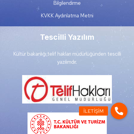
Bilgilendirme
KVKK Aydınlatma Metni
Tescilli Yazılım
Kültür bakanlığı,telif hakları müdürlüğünden tescilli
yazılımdır.