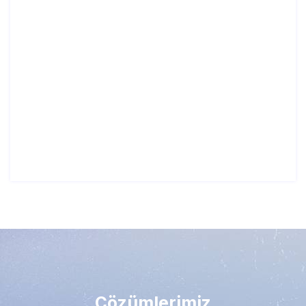
Akıllı yönetim yazılımları
Gsm : +90 507 331 8733
Telefon : +90 850 441 8733
Email: info@themaestro.com.tr
Çözümlerimiz