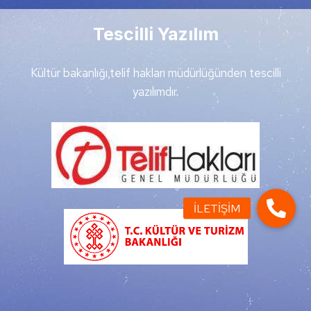
Tescilli Yazılım
Kültür bakanlığı,telif hakları müdürlüğünden tescilli
yazılımdır.