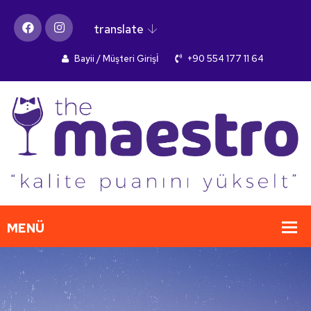
translate
Bayii / Müşteri Girişİ
+90 554 177 11 64