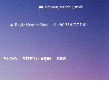
Bremen/İstanbul/İzmir
Bayii / Müşteri Girişİ
+90 554 177 11 64
BLOG
BIZE ULAŞIN
SSS