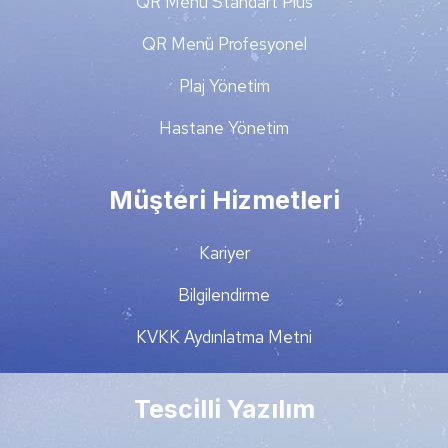
QR Menü Standart Plus
QR Menü Profesyonel
Plaj Yönetim
Hastane Yönetim
Müşteri Hizmetleri
Kariyer
Bilgilendirme
KVKK Aydınlatma Metni
Tescilli Yazılım