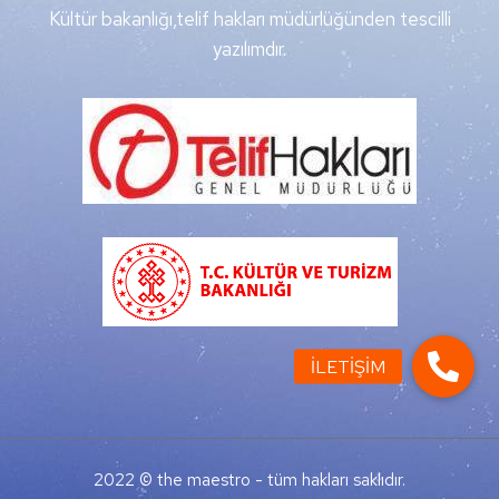
Kültür bakanlığı,telif hakları müdürlüğünden tescilli
yazılımdır.
2022 © the maestro - tüm hakları saklıdır.