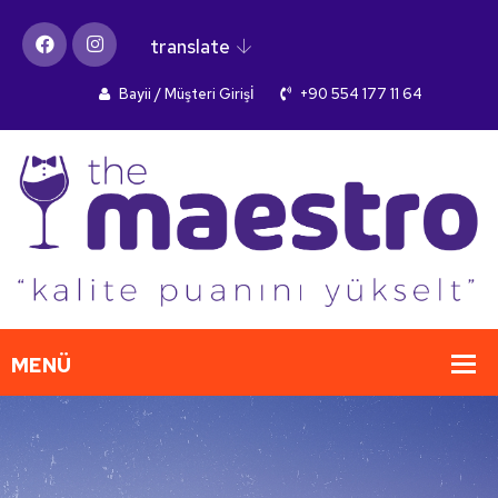
translate
Bayii / Müşteri Girişİ
+90 554 177 11 64