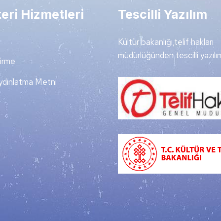
eri Hizmetleri
Tescilli Yazılım
Kültür bakanlığı,telif hakları
müdürlüğünden tescilli yazılım
dirme
dınlatma Metni