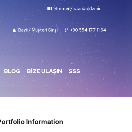
Bremen/İstanbul/İzmir
Bayii / Müşteri Girişİ
+90 554 177 11 64
BLOG
BIZE ULAŞIN
SSS
Portfolio Information