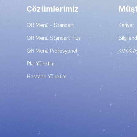
Çözümlerimiz
Müşt
QR Menü – Standart
Kariyer
QR Menü Standart Plus
Bilgilen
QR Menü Profesyonel
KVKK Ay
Plaj Yönetim
Hastane Yönetim