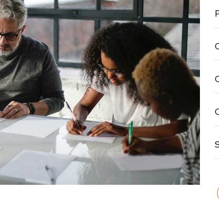
P
C
C
S